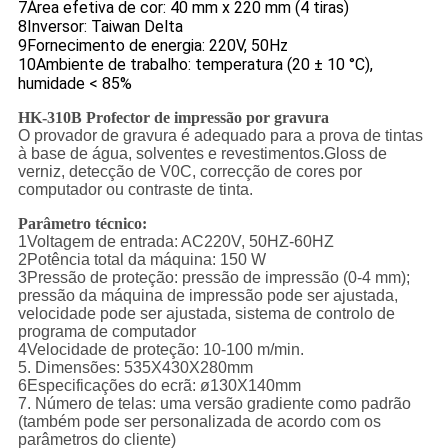
7Área efetiva de cor: 40 mm x 220 mm (4 tiras)
8Inversor: Taiwan Delta
9Fornecimento de energia: 220V, 50Hz
10Ambiente de trabalho: temperatura (20 ± 10 °C),
humidade < 85%
HK-310B Profector de impressão por gravura
O provador de gravura é adequado para a prova de tintas
à base de água, solventes e revestimentos.Gloss de
verniz, detecção de V0C, correcção de cores por
computador ou contraste de tinta.
Parâmetro técnico:
1Voltagem de entrada: AC220V, 50HZ-60HZ
2Potência total da máquina: 150 W
3Pressão de proteção: pressão de impressão (0-4 mm);
pressão da máquina de impressão pode ser ajustada,
velocidade pode ser ajustada, sistema de controlo de
programa de computador
4Velocidade de proteção: 10-100 m/min.
5. Dimensões: 535X430X280mm
6Especificações do ecrã: ø130X140mm
7. Número de telas: uma versão gradiente como padrão
(também pode ser personalizada de acordo com os
parâmetros do cliente)