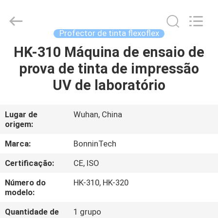
Proofer
supplier.
Copyright
©
2022
Profector de tinta flexoflex
-
2025
Wuhan
HK-310 Máquina de ensaio de
CASA
Bonnin
Technology
prova de tinta de impressão
Ltd..
All
Rights
PRODUTOS
UV de laboratório
Reserved.
Developed
by
ECER
VÍDEOS
Lugar de
Wuhan, China
origem:
SOBRE
Marca:
BonninTech
NÓS
Certificação:
CE, ISO
Número do
HK-310, HK-320
EXCURSÃO
modelo:
DA
Quantidade de
1 grupo