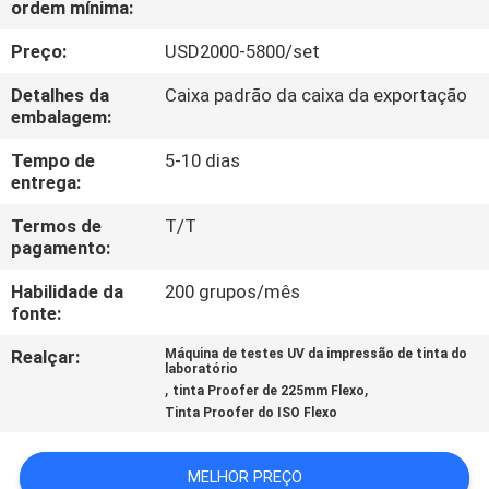
ordem mínima:
FÁBRICA
Preço:
USD2000-5800/set
CONTROLE
Detalhes da
Caixa padrão da caixa da exportação
DA
embalagem:
QUALIDADE
Tempo de
5-10 dias
entrega:
CONTACTE-
Termos de
T/T
pagamento:
NOS
Habilidade da
200 grupos/mês
fonte:
PEÇA
Realçar:
Máquina de testes UV da impressão de tinta do
UMAS
laboratório
,
,
tinta Proofer de 225mm Flexo
CITAÇÕES
Tinta Proofer do ISO Flexo
MAPA
MELHOR PREÇO