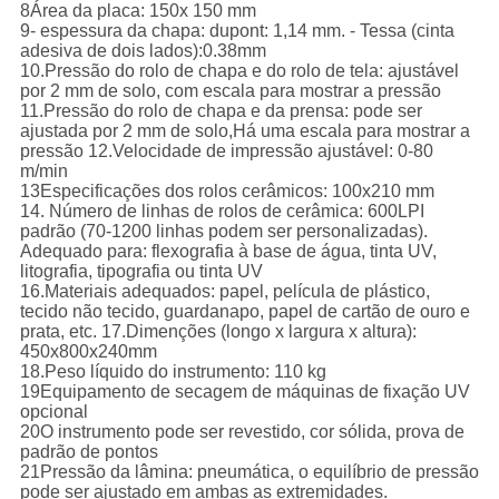
8Área da placa: 150x 150 mm
9- espessura da chapa: dupont: 1,14 mm. - Tessa (cinta
adesiva de dois lados):0.38mm
10.Pressão do rolo de chapa e do rolo de tela: ajustável
por 2 mm de solo, com escala para mostrar a pressão
11.Pressão do rolo de chapa e da prensa: pode ser
ajustada por 2 mm de solo,Há uma escala para mostrar a
pressão 12.Velocidade de impressão ajustável: 0-80
m/min
13Especificações dos rolos cerâmicos: 100x210 mm
14. Número de linhas de rolos de cerâmica: 600LPI
padrão (70-1200 linhas podem ser personalizadas).
Adequado para: flexografia à base de água, tinta UV,
litografia, tipografia ou tinta UV
16.Materiais adequados: papel, película de plástico,
tecido não tecido, guardanapo, papel de cartão de ouro e
prata, etc. 17.Dimenções (longo x largura x altura):
450x800x240mm
18.Peso líquido do instrumento: 110 kg
19Equipamento de secagem de máquinas de fixação UV
opcional
20O instrumento pode ser revestido, cor sólida, prova de
padrão de pontos
21Pressão da lâmina: pneumática, o equilíbrio de pressão
pode ser ajustado em ambas as extremidades.