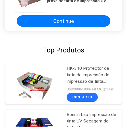
prova de tinta de impressão UV de
laboratório
Continue
Top Produtos
HK-310 Profector de
tinta de impressão de
impressão de tinta
offset
USD2000-5800/set MOQ:1 set
CONTACTO
Bonnin Lab Impressão de
tinta UV Secagem de