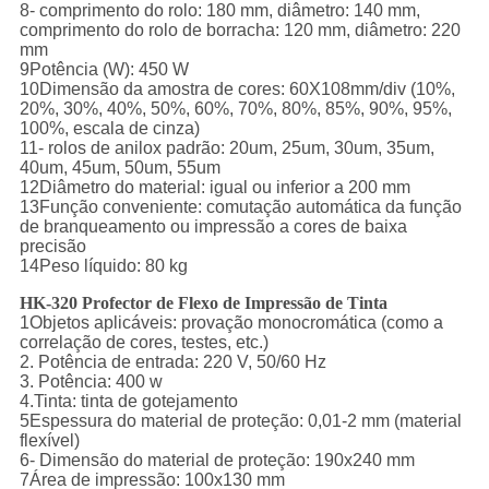
8- comprimento do rolo: 180 mm, diâmetro: 140 mm,
comprimento do rolo de borracha: 120 mm, diâmetro: 220
mm
9Potência (W): 450 W
10Dimensão da amostra de cores: 60X108mm/div (10%,
20%, 30%, 40%, 50%, 60%, 70%, 80%, 85%, 90%, 95%,
100%, escala de cinza)
11- rolos de anilox padrão: 20um, 25um, 30um, 35um,
40um, 45um, 50um, 55um
12Diâmetro do material: igual ou inferior a 200 mm
13Função conveniente: comutação automática da função
de branqueamento ou impressão a cores de baixa
precisão
14Peso líquido: 80 kg
HK-320 Profector de Flexo de Impressão de Tinta
1Objetos aplicáveis: provação monocromática (como a
correlação de cores, testes, etc.)
2. Potência de entrada: 220 V, 50/60 Hz
3. Potência: 400 w
4.Tinta: tinta de gotejamento
5Espessura do material de proteção: 0,01-2 mm (material
flexível)
6- Dimensão do material de proteção: 190x240 mm
7Área de impressão: 100x130 mm