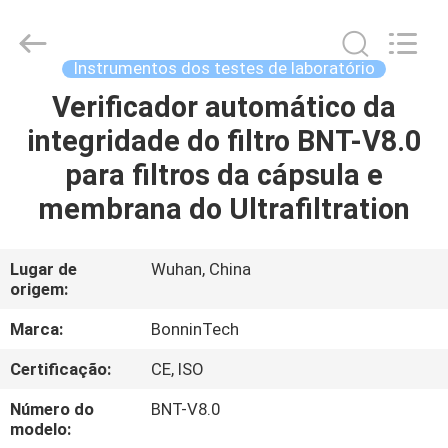
para
a
determinação
da
proteína
Instrumentos dos testes de laboratório
fornecedor.
Copyright
©
Verificador automático da
CASA
2022
-
integridade do filtro BNT-V8.0
2025
Wuhan
Bonnin
PRODUTOS
para filtros da cápsula e
Technology
Ltd..
All
membrana do Ultrafiltration
Rights
Reserved.
VÍDEOS
Developed
by
ECER
Lugar de
Wuhan, China
origem:
SOBRE
NÓS
Marca:
BonninTech
Certificação:
CE, ISO
EXCURSÃO
Número do
BNT-V8.0
DA
modelo: