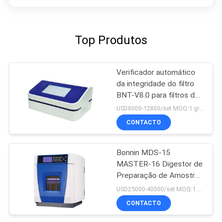
Top Produtos
Verificador automático
da integridade do filtro
BNT-V8.0 para filtros da
cápsula e membrana do
USD8000-12800/set MOQ:1 grupo
Ultrafiltration
CONTACTO
Bonnin MDS-15
MASTER-16 Digestor de
Preparação de Amostra
Sistema de Digestão de
USD25000-40000/set MOQ:1 grupo
Extração por Microondas
CONTACTO