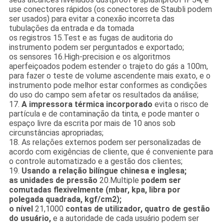
use conectores rápidos (os conectores de Staubli podem
ser usados) para evitar a conexão incorreta das
tubulações da entrada e da tomada
os registros 15.Test e as fugas de auditoria do
instrumento podem ser perguntados e exportado;
os sensores 16.High-precision e os algoritmos
aperfeiçoados podem estender o trajeto do gás a 100m,
para fazer o teste de volume ascendente mais exato, e o
instrumento pode melhor estar conformes as condições
do uso do campo sem afetar os resultados da análise;
17.
A impressora térmica incorporado
evita o risco de
partícula e de contaminação da tinta, e pode manter o
espaço livre da escrita por mais de 10 anos sob
circunstâncias apropriadas;
18. As relações externos podem ser personalizadas de
acordo com exigências de cliente, que é conveniente para
o controle automatizado e a gestão dos clientes;
19.
Usando a relação bilíngue chinesa e inglesa;
as unidades de pressão
20.Multiple
podem ser
comutadas flexivelmente (mbar, kpa, libra por
polegada quadrada, kgf/cm2);
o nível
21,1000
contas de utilizador, quatro de gestão
do usuário,
e a autoridade de cada usuário podem ser