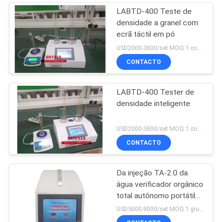
LABTD-400 Teste de
densidade a granel com
ecrã táctil em pó
USD2000-3800/set MOQ:1 conjunto
CONTACTO
LABTD-400 Tester de
densidade inteligente
USD2000-3800/set MOQ:1 conjunto
CONTACTO
Da injeção TA-2.0 da
água verificador orgânico
total autônomo portátil
do TOC do analisador do
USD5000-9000/set MOQ:1 grupo
carbono em linha