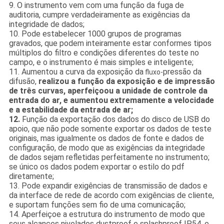
9. O instrumento vem com uma função da fuga de
auditoria, cumpre verdadeiramente as exigências da
integridade de dados;
10. Pode estabelecer 1000 grupos de programas
gravados, que podem inteiramente estar conformes tipos
múltiplos do filtro e condições diferentes do teste no
campo, e o instrumento é mais simples e inteligente;
11. Aumentou a curva da exposição da
pressão da
fluxo-
difusão,
realizou a função da exposição e de impressão
de três curvas, aperfeiçoou a unidade de controle da
entrada do ar, e aumentou extremamente a velocidade
e a estabilidade da entrada de ar;
12.
Função da exportação dos dados do disco de USB do
apoio, que não pode somente exportar os dados de teste
originais, mas igualmente os dados de fonte e dados de
configuração, de modo que as exigências da integridade
de dados sejam refletidas perfeitamente no instrumento;
se único os dados podem exportar o estilo do pdf
diretamente;
13. Pode expandir exigências de transmissão de dados e
da interface de rede de acordo com exigências de cliente,
e suportam funções sem fio de uma comunicação;
14. Aperfeiçoe a estrutura do instrumento de modo que
seus alcances nivelados dustproof e splashproof IP54, e