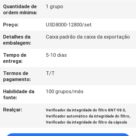
FÁBRICA
Quantidade de
1 grupo
ordem mínima:
CONTROLE
Preço:
USD8000-12800/set
DA
Detalhes da
Caixa padrão da caixa da exportação
QUALIDADE
embalagem:
Tempo de
5-10 dias
entrega:
CONTACTE-
NOS
Termos de
T/T
pagamento:
Habilidade da
100 grupos/mês
PEÇA
fonte:
UMAS
Realçar:
,
Verificador da integridade do filtro BNT-V8.0
CITAÇÕES
,
Verificador automático da integridade do filtro
Verificador da integridade do filtro da cápsula
MAPA