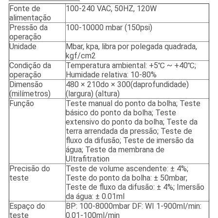
Fonte de
100-240 VAC, 50HZ, 120W
alimentação
Pressão da
100-10000 mbar (150psi)
operação
Unidade
Mbar, kpa, libra por polegada quadrada,
kgf/cm2
Condição da
Temperatura ambiental: +5℃ ~ +40℃;
operação
Humidade relativa: 10-80%
Dimensão
4
80
× 210
do
× 300
(
da
profundidade)
(milímetros)
(largura) (altura)
Função
Teste manual do ponto da bolha; Teste
básico do ponto da bolha; Teste
extensivo do ponto da bolha; Teste da
terra arrendada da pressão; Teste de
fluxo da difusão; Teste de imersão da
água; Teste da membrana de
Ultrafitration
Precisão do
Teste de volume ascendente: ± 4%;
teste
Teste do ponto da bolha: ± 50mbar;
Teste de fluxo da difusão: ± 4%; Imersão
da água: ± 0.01ml
Espaço do
BP: 100-8000mbar DF: WI 1-900ml/min:
teste
0.01-100ml/min