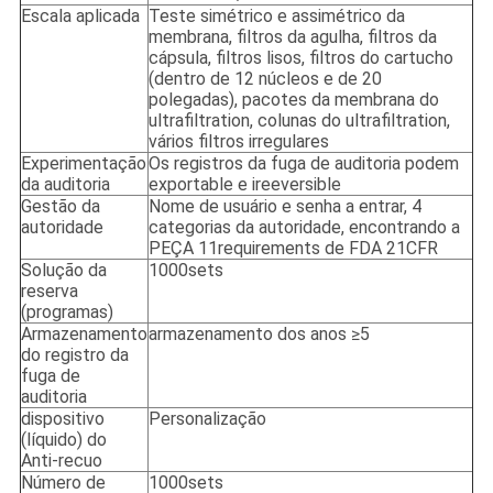
Escala aplicada
Teste simétrico e assimétrico da
membrana, filtros da agulha, filtros da
cápsula, filtros lisos, filtros do cartucho
(dentro de 12 núcleos e de 20
polegadas), pacotes da membrana do
ultrafiltration, colunas do ultrafiltration,
vários filtros irregulares
Experimentação
Os registros da fuga de auditoria podem
da auditoria
exportable e ireeversible
Gestão da
Nome de usuário e senha a entrar, 4
autoridade
categorias da autoridade, encontrando a
PEÇA 11requirements de FDA 21CFR
Solução da
1000sets
reserva
(programas)
Armazenamento
armazenamento dos anos ≥5
do registro da
fuga de
auditoria
dispositivo
Personalização
(líquido) do
Anti-recuo
Número de
1000sets