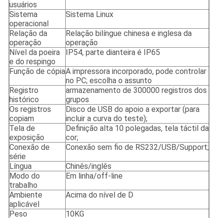
usuários
Sistema
Sistema Linux
operacional
Relação da
Relação bilíngue chinesa e inglesa da
operação
operação
Nível da poeira
IP54, parte dianteira é IP65
e do respingo
Função de cópia
A impressora incorporado, pode controlar
no PC; escolha o assunto
Registro
armazenamento de 300000 registros dos
histórico
grupos
Os registros
Disco de USB do apoio a exportar (para
copiam
incluir a curva do teste);
Tela de
Definição alta 10 polegadas, tela táctil da
exposição
cor;
Conexão de
Conexão sem fio de RS232/USB/Support;
série
Língua
Chinês/inglês
Modo do
Em linha/off-line
trabalho
Ambiente
Acima do nível de D
aplicável
Peso
10KG