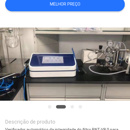
MELHOR PREÇO
DO
SITE
PRIVACY
POLICY
Descrição de produto
Verificador automático da integridade do filtro BNT-V8.0 para