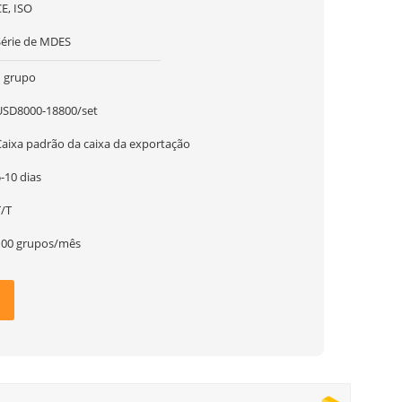
E, ISO
Série de MDES
1 grupo
USD8000-18800/set
Caixa padrão da caixa da exportação
-10 dias
T/T
100 grupos/mês