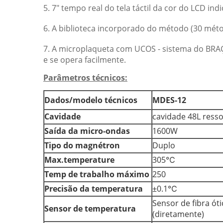
5. 7" tempo real do tela táctil da cor do LCD i
6. A biblioteca incorporado do método (30 mé
7. A microplaqueta com UCOS - sistema do BRA
e se opera facilmente.
Parâmetros técnicos:
Dados/modelo técnicos
MDES-12
Cavidade
cavidade 48L ress
Saída da micro-ondas
1600W
Tipo do magnétron
Duplo
Max.temperature
305℃
Temp de trabalho máximo
250
Precisão da temperatura
±0.1℃
Sensor de fibra óti
Sensor de temperatura
(diretamente)