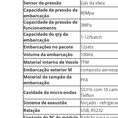
Sensor da pressão
Gás da ideia
Capacidade da pressão da
80Mpa
embarcação
Capacidade da pressão de
3MPa
funcionamento
Capacidade do qty da
1-12/batch
embarcação
Embarcações no pacote
12sets
Volume da embarcação
100mL
Material interno de Vessle
TFM
Embarcação exterior M
composto aeroesp
Material do tampão da
PFA
embarcação
SS316 com 10 cam
Cavidade da micro-ondas
Telflon
Sistema de exaustão
forçado - refrigera
Relação
USB, RS232
Controlo do PC do módulo
Padrão para o con