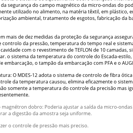
o da segurança do campo magnético da micro-ondas do pod
te utilizado no alimento, na matéria têxtil, em plástico, 
orização ambiental, tratamento de esgotos, fabricação da ba
Tem mais de dez medidas da proteção da segurança assegura
 controlo da pressão, temperatura do tempo real e sistema
 cavidade com o revestimento de TEFLON de 10 camadas, si
. o sistema da temperatura do controle do Escada-estilo,
 de embarcação, o tampão da embarcação com PFA e o AUGE
ratura: O MDES-12 adota o sistema de controlo de fibra óti
ntrole da temperatura causou, elimina eficazmente o sistem
não somente a temperatura do controle da precisão mas i
resentemente.
do magnétron dobro: Poderia ajustar a saída da micro-ond
rar a digestão da amostra seja uniforme.
azer o controle de pressão mais preciso.