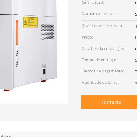
Certificação:
C
Número do modelo:
Quantidade de ordem
mínima:
Preço:
Detalhes da embalagem:
Tempo de entrega:
5
Termos de pagamento:
Habilidade da fonte:
contacto