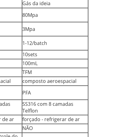
Gás da ideia
80Mpa
3Mpa
1-12/batch
10sets
100mL
TFM
acial
composto aeroespacial
PFA
adas
SS316 com 8 camadas
Telflon
r de ar
forçado - refrigerar de ar
NÃO
trole do