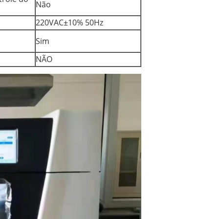
Não
220VAC±10% 50Hz
Sim
NÃO