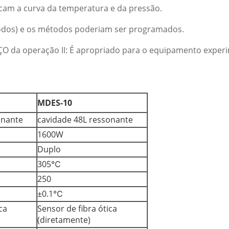
ndicam a curva da temperatura e da pressão.
todos) e os métodos poderiam ser programados.
ÇO da operação II: É apropriado para o equipamento exper
MDES-10
onante
cavidade 48L ressonante
1600W
Duplo
305℃
250
±0.1℃
ca
Sensor de fibra ótica
(diretamente)