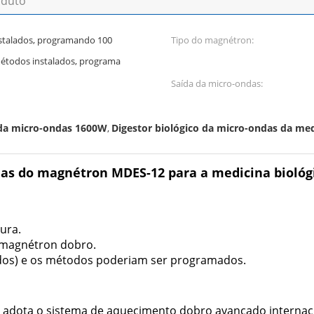
oduto
stalados, programando 100
Tipo do magnétron:
: 20 métodos instalados, programa
Saída da micro-ondas:
 da micro-ondas 1600W
Digestor biológico da micro-ondas da med
,
das do magnétron MDES-12 para a medicina biológ
ura.
o magnétron dobro.
odos) e os métodos poderiam ser programados.
 adota o sistema de aquecimento dobro avançado internaci