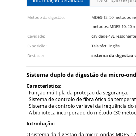
Informação detalhada
Descrição de pr
Método da digestão:
MDES-12: 50 métodos in
métodos; MDES-10
Cavidade:
cavidade 48L ressonante
Exposição:
Tela táctil inglês
sistema da digestão
Destacar:
Sistema duplo da digestão da micro-on
Característica:
· Função múltipla da proteção da segurança.
· Sistema de controlo de fibra ótica da temperat
· Sistema de controlo variável da frequência d
· A biblioteca incorporado do método (30 mét
Introdução:
O sistema da digestão da micro-ondas MDES-12