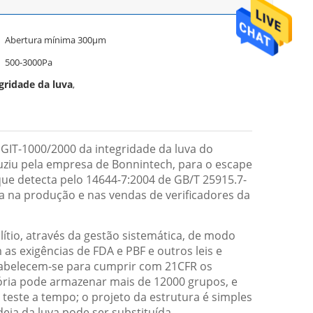
Abertura mínima 300μm
500-3000Pa
gridade da luva
,
o GIT-1000/2000 da integridade da luva do
duziu pela empresa de Bonnintech, para o escape
que detecta pelo 14644-7:2004 de GB/T 25915.7-
a na produção e nas vendas de verificadores da
tio, através da gestão sistemática, de modo
s exigências de FDA e PBF e outros leis e
stabelecem-se para cumprir com 21CFR os
istória pode armazenar mais de 12000 grupos, e
este a tempo; o projeto da estrutura é simples
ja da luva pode ser substituída,