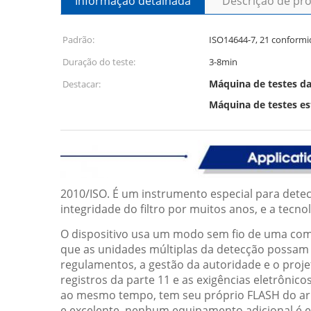
Informação detalhada
Descrição de pr
Padrão:
ISO14644-7, 21 conformi
Duração do teste:
3-8min
Máquina de testes da
Destacar:
Máquina de testes est
2010/ISO. É um instrumento especial para dete
integridade do filtro por muitos anos, e a tecn
O dispositivo usa um modo sem fio de uma comu
que as unidades múltiplas da detecção possam s
regulamentos, a gestão da autoridade e o proje
registros da parte 11 e as exigências eletrônico
ao mesmo tempo, tem seu próprio FLASH do arma
e excelente, nenhum equipamento adicional é ex