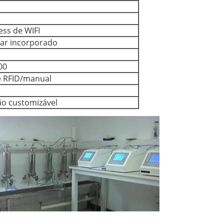
ess de WIFI
ar incorporado
00
e RFID/manual
ão customizável