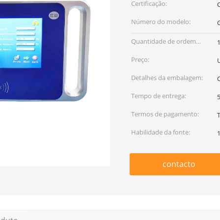
Certificação:
C
Número do modelo:
Quantidade de ordem
mínima:
Preço:
Detalhes da embalagem:
Tempo de entrega:
5
Termos de pagamento:
Habilidade da fonte:
contacto