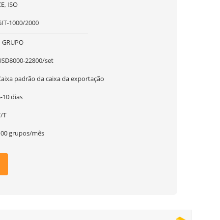
E, ISO
GIT-1000/2000
1 GRUPO
USD8000-22800/set
Caixa padrão da caixa da exportação
-10 dias
T/T
100 grupos/mês