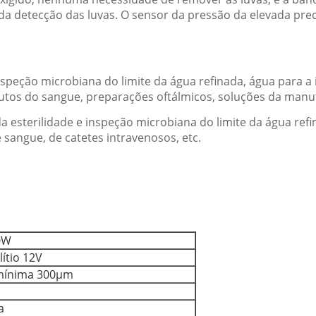
a detecção das luvas. O sensor da pressão da elevada preci
inspeção microbiana do limite da água refinada, água para a 
utos do sangue, preparações oftálmicos, soluções da manut
 esterilidade e inspeção microbiana do limite da água refin
 sangue, de catetes intravenosos, etc.
0W
lítio 12V
mínima 300μm
a