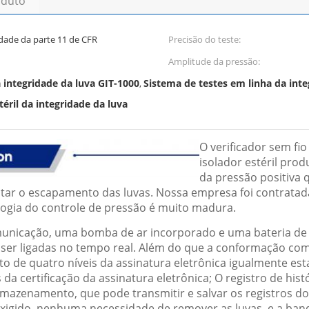
oduto
dade da parte 11 de CFR
Precisão do teste:
Amplitude da pressão:
 integridade da luva GIT-1000
Sistema de testes em linha da inte
,
éril da integridade da luva
O verificador sem fi
isolador estéril pro
da pressão positiva 
ctar o escapamento das luvas. Nossa empresa foi contratad
ologia do controle de pressão é muito madura.
nicação, uma bomba de ar incorporado e uma bateria de lí
er ligadas no tempo real. Além do que a conformação com a
to de quatro níveis da assinatura eletrônica igualmente e
s da certificação da assinatura eletrônica; O registro de h
zenamento, que pode transmitir e salvar os registros do t
igido, nenhuma necessidade de remover as luvas, e a bande