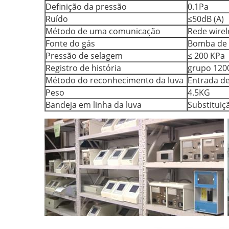
Definição da pressão
0.1Pa
Ruído
≤50dB (A)
Método de uma comunicação
Rede wirel
Fonte do gás
Bomba de 
Pressão de selagem
≤ 200 KPa
Registro de história
grupo 120
Método do reconhecimento da luva
Entrada d
Peso
4.5KG
Bandeja em linha da luva
Substituiç