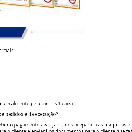
rcial?
em geralmente pelo menos 1 caixa.
de pedidos e da execução?
eber o pagamento avançado, nós preparará as máquinas e 
ará o cliente e enviará os documentos para o cliente que 