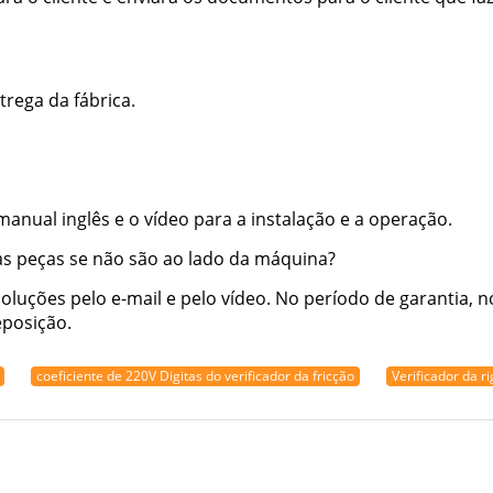
rega da fábrica.
.
anual inglês e o vídeo para a instalação e a operação.
as peças se não são ao lado da máquina?
oluções pelo e-mail e pelo vídeo. No período de garantia, 
eposição.
coeficiente de 220V Digitas do verificador da fricção
Verificador da r