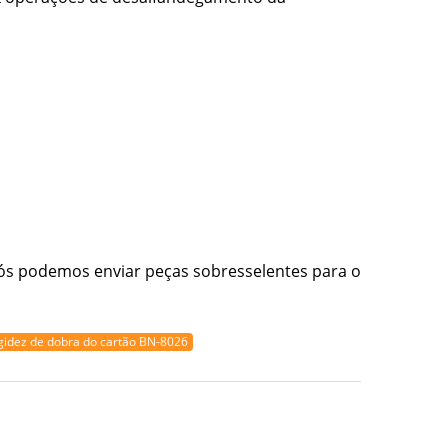
nós podemos enviar peças sobresselentes para o
igidez de dobra do cartão BN-8026