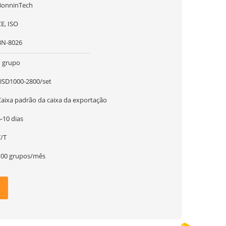
BonninTech
E, ISO
BN-8026
1 grupo
USD1000-2800/set
Caixa padrão da caixa da exportação
-10 dias
T/T
100 grupos/mês