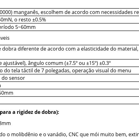
10000) manganês, escolhem de acordo com necessidades re
50mN, o resto ±0.5%
eríodo 5~60mm
áveis
 dobra diferente de acordo com a elasticidade do material, 
e ajustável), ângulo comum (±7.5º ou ±15º) ±0.3º
o do tela táctil de 7 polegadas, operação visual do menu
a do sensor
a
50mm
ara a rigidez de dobra):
*38mm
do o molibdênio e o vanádio, CNC que mói muito bem, extin