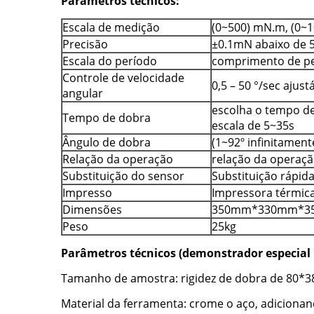
Parâmetros técnicos:
Escala de medição
(0~500) mN.m, (0~
Precisão
±0.1mN abaixo de 
Escala do período
comprimento de p
Controle de velocidade
0,5 – 50 °/sec ajust
angular
escolha o tempo de
Tempo de dobra
escala de 5~35s
Ângulo de dobra
(1~92º infinitament
Relação da operação
relação da operaçã
Substituição do sensor
Substituição rápid
Impresso
Impressora térmic
Dimensões
350mm*330mm*3
Peso
25kg
Parâmetros técnicos (demonstrador especial p
Tamanho de amostra: rigidez de dobra de 80
Material da ferramenta: crome o aço, adicionan