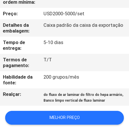
ordem mínima:
FÁBRICA
Preço:
USD2000-5000/set
CONTROLE
Detalhes da
Caixa padrão da caixa da exportação
DA
embalagem:
QUALIDADE
Tempo de
5-10 dias
entrega:
CONTACTE-
Termos de
T/T
pagamento:
NOS
Habilidade da
200 grupos/mês
fonte:
PEÇA
Realçar:
,
do fluxo de ar laminar do filtro do hepa armário
UMAS
Banco limpo vertical de fluxo laminar
CITAÇÕES
MELHOR PREÇO
MAPA