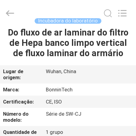
microbiológica
da
classe
II
fornecedor.
Incubadora do laboratório
Copyright
©
2022
Do fluxo de ar laminar do filtro
CASA
-
2025
de Hepa banco limpo vertical
Wuhan
Bonnin
Technology
PRODUTOS
de fluxo laminar do armário
Ltd..
All
Rights
Reserved.
Developed
VÍDEOS
Lugar de
Wuhan, China
by
ECER
origem:
SOBRE
Marca:
BonninTech
NÓS
Certificação:
CE, ISO
Número do
Série de SW-CJ
EXCURSÃO
modelo:
DA
Quantidade de
1 grupo