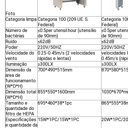
Foto
Categoria limpa
Categoria 100 (209 UE. S.
Categoria 100
Federal)
Federal)
Número de
≤0.5per utensil.hour (utensílio
≤0.5per utensi
bactérias
de 90mm)
de 90mm)
Ruído
≤62dB
≤62dB
Poder
220V/50HZ
220V/50HZ
Velocidade do
0.25-0.45m/s (2 velocidades
velocidades 
vento
rápidas e lentas)
0.45m/s (rápi
Iluminação
≥300LX
≥300LX
Dimensão da
700*490*515mm
870*580*51
área de
funcionamento
(W*D*H)
Dimensão total
855*550*1600mm
1030*670*
(W*D*H)
Tamanho e
695*460*38*1pc
865*555*38
quantidade do
filtro de HEPA
Especificações
15W*1PC/15W*1PC
20W*1PC/2
e quantidade da