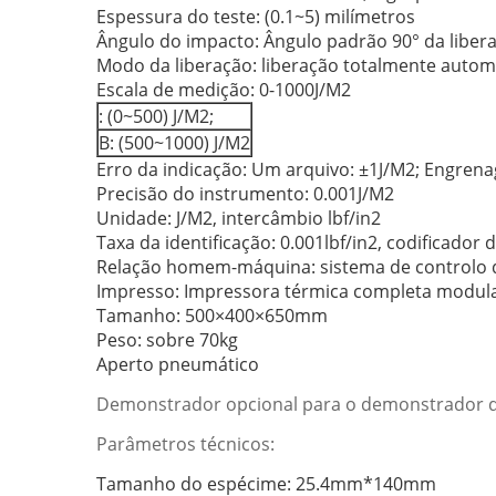
Espessura do teste: (0.1~5) milímetros
Ângulo do impacto: Ângulo padrão 90° da liber
Modo da liberação: liberação totalmente autom
Escala de medição: 0-1000J/M2
: (0~500) J/M2;
B: (500~1000) J/M2
Erro da indicação: Um arquivo: ±1J/M2; Engren
Precisão do instrumento: 0.001J/M2
Unidade: J/M2, intercâmbio lbf/in2
Taxa da identificação: 0.001lbf/in2, codificador
Relação homem-máquina: sistema de controlo do 
Impresso: Impressora térmica completa modul
Tamanho: 500×400×650mm
Peso: sobre 70kg
Aperto pneumático
Demonstrador opcional para o demonstrador da 
Parâmetros técnicos:
Tamanho do espécime: 25.4mm*140mm