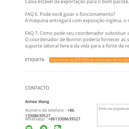
Caixa estável da exportação para o bom pacote
FAQ 6. Pode você guiar o funcionamento?
A máquina entregará com exposição inglesa, o m
FAQ 7. Como pode seu coordenador substituir 
O coordenador de Bonnin poderia fornecer as s
suporte laboral livre e da vida para a fonte de r
ETIQUETA:
Coeficiente do ISO 8295 do verificador da fricção
CONTACTO
Aimee Wang
Número de telefone :
+86
13308639527
Whatsapp :
+
8613308639527