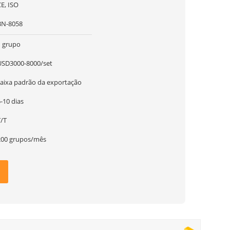
E, ISO
BN-8058
1 grupo
USD3000-8000/set
caixa padrão da exportação
-10 dias
T/T
200 grupos/mês