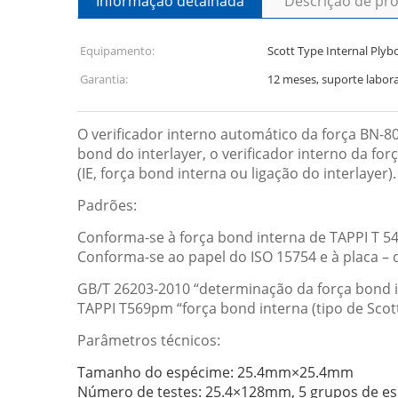
Informação detalhada
Descrição de pr
Equipamento:
Scott Type Internal Plyb
Garantia:
12 meses, suporte labora
O verificador interno automático da força BN-8
bond do interlayer, o verificador interno da for
(IE, força bond interna ou ligação do interlayer
Padrões:
Conforma-se à força bond interna de TAPPI T 541
Conforma-se ao papel do ISO 15754 e à placa – d
GB/T 26203-2010 “determinação da força bond in
TAPPI T569pm “força bond interna (tipo de Scott
Parâmetros técnicos:
Tamanho do espécime: 25.4mm×25.4mm
Número de testes: 25.4×128mm, 5 grupos de e