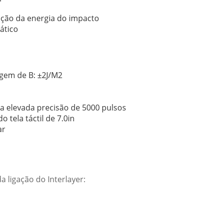
ação da energia do impacto
ático
agem de B: ±2J/M2
 da elevada precisão de 5000 pulsos
tela táctil de 7.0in
ar
ligação do Interlayer: