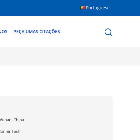
Portuguese
NOS
PEÇA UMAS CITAÇÕES
Wuhan, China
BonninTech