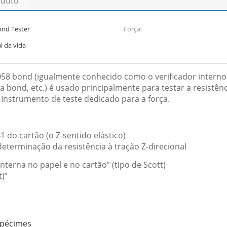
oduto
ond Tester
Força:
l da vida
058 bond (igualmente conhecido como o verificador interno 
ça bond, etc.) é usado principalmente para testar a resistên
). Instrumento de teste dedicado para a força.
 do cartão (o Z-sentido elástico)
eterminação da resistência à tração Z-direcional
terna no papel e no cartão” (tipo de Scott)
)”
spécimes