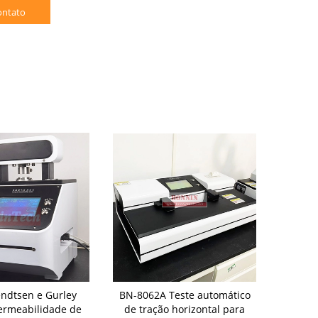
ontato
ndtsen e Gurley
BN-8062A Teste automático
Do verifica
Permeabilidade de
de tração horizontal para
esmag