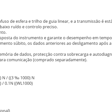
o de esfera e trilho de guia linear, e a transmissão é está
aixo ruído e controlo preciso.
nto.
esposta do instrumento e garante o desempenho em tempo 
nto súbito, os dados anteriores ao desligamento após a 
 memória de dados, protecção contra sobrecarga e autodiagnó
ara comunicação (comprado separadamente).
) N / ((3 ‰ 1000) N
) / 0.1N ((WL1000)
onal)