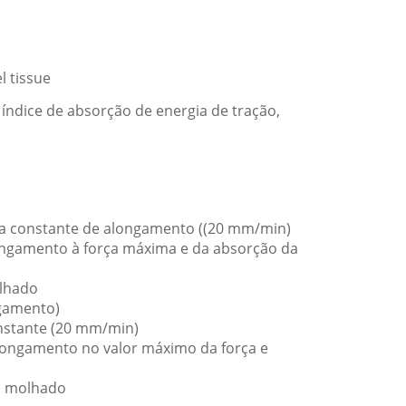
l tissue
índice de absorção de energia de tração,
axa constante de alongamento ((20 mm/min)
longamento à força máxima e da absorção da
olhado
ngamento)
onstante (20 mm/min)
 alongamento no valor máximo da força e
no molhado