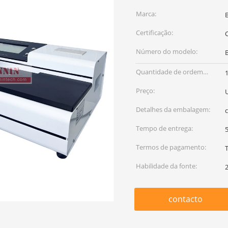
Marca:
Certificação:
C
Número do modelo:
Quantidade de ordem
mínima:
Preço:
Detalhes da embalagem:
Tempo de entrega:
5
Termos de pagamento:
Habilidade da fonte:
contacto