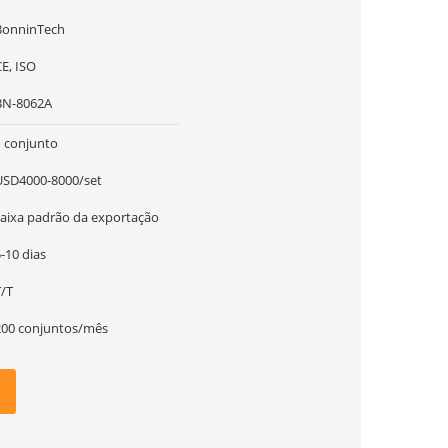
BonninTech
E, ISO
BN-8062A
1 conjunto
USD4000-8000/set
caixa padrão da exportação
-10 dias
T/T
200 conjuntos/mês