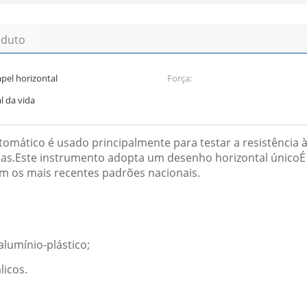
oduto
apel horizontal
Força:
l da vida
omático é usado principalmente para testar a resistência à t
rias.Este instrumento adopta um desenho horizontal único
m os mais recentes padrões nacionais.
 alumínio-plástico;
licos.