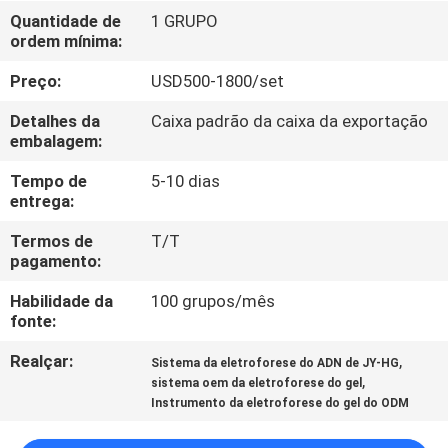
FÁBRICA
Quantidade de
1 GRUPO
ordem mínima:
CONTROLE
Preço:
USD500-1800/set
DA
Detalhes da
Caixa padrão da caixa da exportação
QUALIDADE
embalagem:
Tempo de
5-10 dias
entrega:
CONTACTE-
NOS
Termos de
T/T
pagamento:
Habilidade da
100 grupos/mês
PEÇA
fonte:
UMAS
Realçar:
,
Sistema da eletroforese do ADN de JY-HG
CITAÇÕES
,
sistema oem da eletroforese do gel
Instrumento da eletroforese do gel do ODM
MAPA