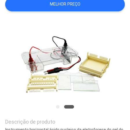
MELHOR PREÇO
DO
SITE
PRIVACY
POLICY
Descrição de produto
Instrumento horizontal ácido nucleico da eletroforese do gel do