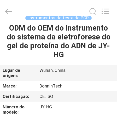
96
pontas
fornecedor.
Copyright
©
Instrumentos do teste do PCR
2022
-
2025
ODM do OEM do instrumento
CASA
Wuhan
Bonnin
do sistema da eletroforese do
Technology
Ltd..
All
PRODUTOS
gel de proteína do ADN de JY-
Rights
Reserved.
Developed
HG
by
ECER
VÍDEOS
Lugar de
Wuhan, China
origem:
SOBRE
NÓS
Marca:
BonninTech
Certificação:
CE, ISO
EXCURSÃO
Número do
JY-HG
DA
modelo: