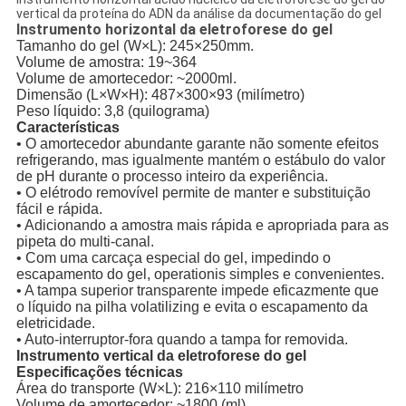
vertical da proteína do ADN da análise da documentação do gel
Instrumento horizontal da eletroforese do gel
Tamanho do gel (W×L): 245×250mm.
Volume de amostra: 19~364
Volume de amortecedor: ~2000ml.
Dimensão (L×W×H): 487×300×93 (milímetro)
Peso líquido: 3,8 (quilograma)
Características
• O amortecedor abundante garante não somente efeitos
refrigerando, mas igualmente mantém o estábulo do valor
de pH durante o processo inteiro da experiência.
• O elétrodo removível permite de manter e substituição
fácil e rápida.
• Adicionando a amostra mais rápida e apropriada para as
pipeta do multi-canal.
• Com uma carcaça especial do gel, impedindo o
escapamento do gel, operationis simples e convenientes.
• A tampa superior transparente impede eficazmente que
o líquido na pilha volatilizing e evita o escapamento da
eletricidade.
• Auto-interruptor-fora quando a tampa for removida.
Instrumento vertical da eletroforese do gel
Especificações técnicas
Área do transporte (W×L): 216×110 milímetro
Volume de amortecedor: ~1800 (ml)