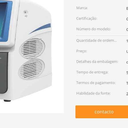
Marca:
Certificação:
C
Número do modelo:
Quantidade de ordem
mínima:
Preço:
Detalhes da embalagem:
Tempo de entrega:
5
Termos de pagamento:
Habilidade da fonte:
contacto