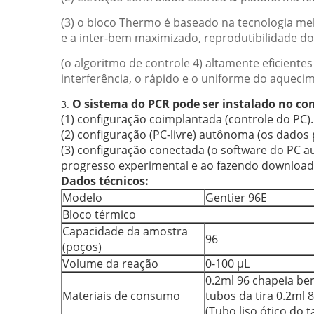
(3) o bloco Thermo é baseado na tecnologia me
e a inter-bem maximizado, reprodutibilidade do 
(o algoritmo de controle 4) altamente eficient
interferência, o rápido e o uniforme do aquecim
O sistema do PCR pode ser instalado no conf
3.
(1) configuração coimplantada (controle do PC).
(2) configuração (PC-livre) autônoma (os dados
(3) configuração conectada (o software do PC 
progresso experimental e ao fazendo download
Dados técnicos:
Modelo
Gentier 96E
Bloco térmico
Capacidade da amostra
96
(poços)
Volume da reação
0-100 μL
0.2ml 96 chapeia bem
Materiais de consumo
tubos da tira 0.2ml 
(Tubo liso ótico do 