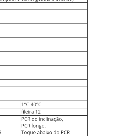
1°C-40°C
fileira 12
PCR do inclinação,
PCR longo,
R
Toque abaixo do PCR