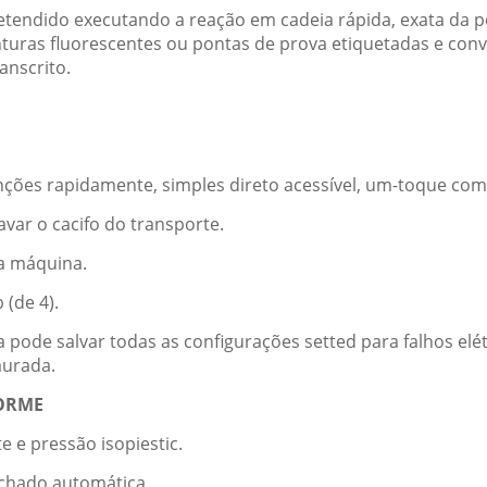
etendido executando a reação em cadeia rápida, exata da 
inturas fluorescentes ou pontas de prova etiquetadas e con
anscrito.
funções rapidamente, simples direto acessível, um-toque co
avar o cacifo do transporte.
a máquina.
 (de 4).
a pode salvar todas as configurações setted para falhos elé
aurada.
FORME
 e pressão isopiestic.
echado automática.