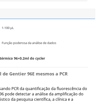
1-100 μL
Função poderosa da análise de dados
térmico 96×0.2ml do cycler
al de Gentier 96E mesmos a PCR
sando PCR da quantificação da fluorescência do
96 pode detectar a análise da amplificação do
co da pesquisa científica, a clínica e a