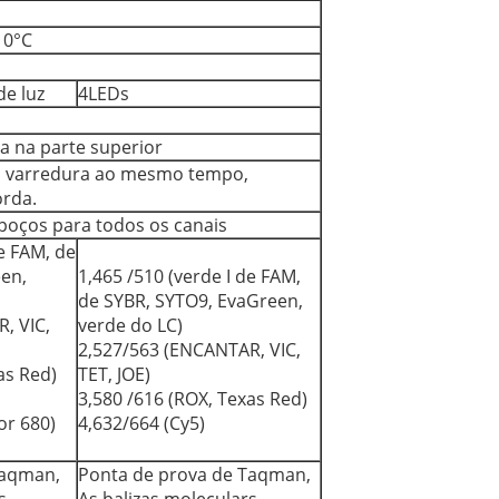
10°C
de luz
4LEDs
a na parte superior
 a varredura ao mesmo tempo,
orda.
poços para todos os canais
de FAM, de
en,
1,465 /510 (verde I de FAM,
de SYBR, SYTO9, EvaGreen,
, VIC,
verde do LC)
2,527/563 (ENCANTAR, VIC,
as Red)
TET, JOE)
3,580 /616 (ROX, Texas Red)
or 680)
4,632/664 (Cy5)
Taqman,
Ponta de prova de Taqman,