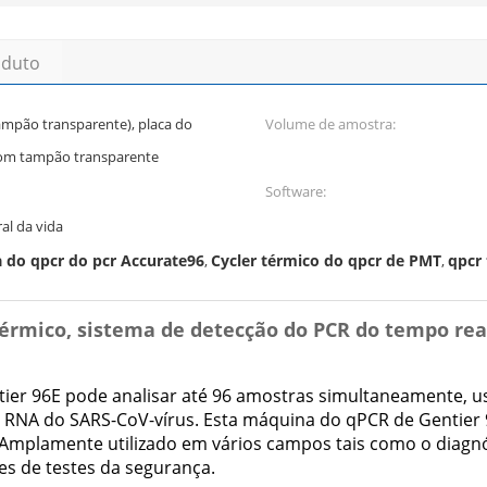
oduto
ampão transparente), placa do
Volume de amostra:
(com tampão transparente
Software:
al da vida
 do qpcr do pcr Accurate96
Cycler térmico do qpcr de PMT
qpcr 
,
,
térmico, sistema de detecção do PCR do tempo re
ier 96E pode analisar até 96 amostras simultaneamente, u
o RNA do SARS-CoV-vírus. Esta máquina do qPCR de Gentier 
mplamente utilizado em vários campos tais como o diagnósti
ões de testes da segurança.