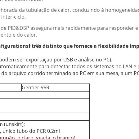
lhorada da tubulação de calor, conduzindo à homogeneidade
inter-ciclo.
es de PID&DSP assegura mais rapidamente para responder e 
ento e do calor.
igurationsf três distinto que fornece a flexibilidade ím
 podem ser exportação por USB e análise no PC).
automaticamente para detectar todos os sistemas no LAN e
 do arquivo corrido terminado ao PC em sua mesa, a um P
Gentier 96R
 (unskirt);
8, único tubo do PCR 0.2ml
tampão, o claro, geada, o branco)