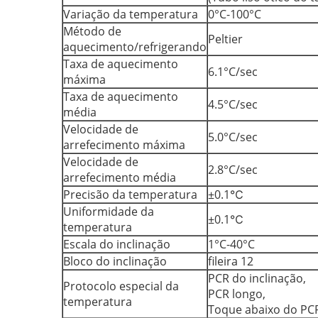
Variação da temperatura
0°C-100°C
Método de
Peltier
aquecimento/refrigerando
Taxa de aquecimento
6.1°C/sec
máxima
Taxa de aquecimento
4.5°C/sec
média
Velocidade de
5.0°C/sec
arrefecimento máxima
Velocidade de
2.8°C/sec
arrefecimento média
Precisão da temperatura
±0.1℃
Uniformidade da
±0.1℃
temperatura
Escala do inclinação
1°C-40°C
Bloco do inclinação
fileira 12
PCR do inclinação,
Protocolo especial da
PCR longo,
temperatura
Toque abaixo do PC