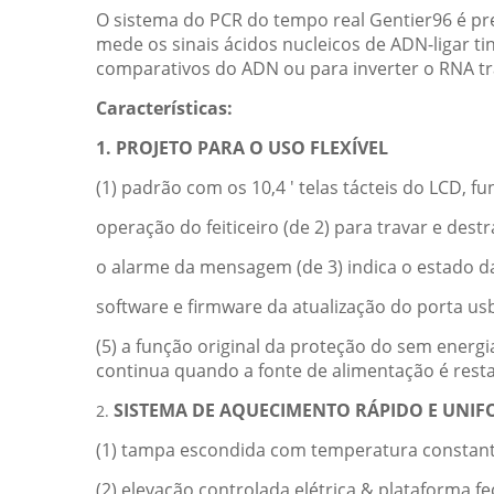
O sistema do PCR do tempo real Gentier96 é pr
mede os sinais ácidos nucleicos de ADN-ligar t
comparativos do ADN ou para inverter o RNA tr
Características:
1. PROJETO PARA O USO FLEXÍVEL
(1) padrão com os 10,4 ' telas tácteis do LCD, 
operação do feiticeiro (de 2) para travar e destr
o alarme da mensagem (de 3) indica o estado d
software e firmware da atualização do porta usb
(5) a função original da proteção do sem energi
continua quando a fonte de alimentação é rest
SISTEMA DE AQUECIMENTO RÁPIDO E UNI
2.
(1) tampa escondida com temperatura constante
(2) elevação controlada elétrica & plataforma f