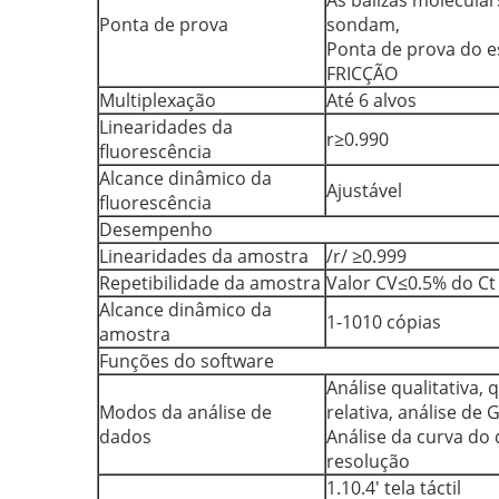
As balizas molecular
Ponta de prova
sondam,
Ponta de prova do e
FRICÇÃO
Multiplexação
Até 6 alvos
Linearidades da
r≥0.990
fluorescência
Alcance dinâmico da
Ajustável
fluorescência
Desempenho
Linearidades da amostra
/r/ ≥0.999
Repetibilidade da amostra
Valor CV≤0.5% do Ct
Alcance dinâmico da
1-1010 cópias
amostra
Funções do software
Análise qualitativa, 
Modos da análise de
relativa, análise de 
dados
Análise da curva do 
resolução
1.10.4' tela táctil