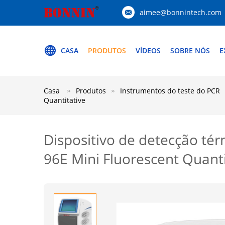
aimee@bonnintech.com
CASA
PRODUTOS
VÍDEOS
SOBRE NÓS
E
Casa
Produtos
Instrumentos do teste do PCR
Quantitative
Dispositivo de detecção té
96E Mini Fluorescent Quanti