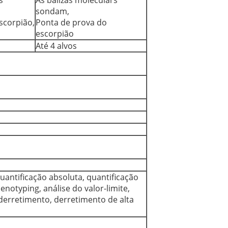
s
As balizas moleculars
sondam,
scorpião,
Ponta de prova do
escorpião
Até 4 alvos
quantificação absoluta, quantificação
Genotyping, análise do valor-limite,
derretimento, derretimento de alta