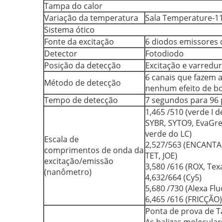
Tampa do calor
Variação da temperatura
Sala Temperature-1
Sistema ótico
Fonte da excitação
6 diodos emissores 
Detector
Fotodiodo
Posição da detecção
Excitação e varredur
6 canais que fazem
Método de detecção
nenhum efeito de b
Tempo de detecção
7 segundos para 96 
1,465 /510 (verde I 
SYBR, SYTO9, EvaGre
verde do LC)
Escala de
2,527/563 (ENCANTAR
comprimentos de onda da
TET, JOE)
excitação/emissão
3,580 /616 (ROX, Tex
(nanômetro)
4,632/664 (Cy5)
5,680 /730 (Alexa Flu
6,465 /616 (FRICÇÃO)
Ponta de prova de 