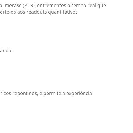
polimerase (PCR), entrementes o tempo real que
verte-os aos readouts quantitativos
manda.
tricos repentinos, e permite a experiência