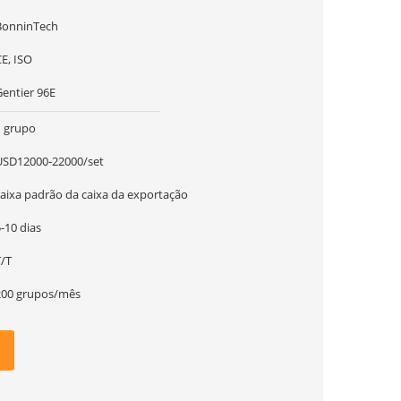
BonninTech
E, ISO
Gentier 96E
1 grupo
USD12000-22000/set
caixa padrão da caixa da exportação
-10 dias
T/T
200 grupos/mês